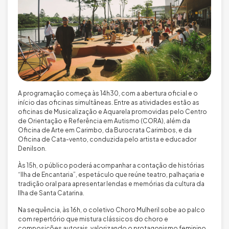
A programação começa às 14h30, com a abertura oficial e o
início das oficinas simultâneas. Entre as atividades estão as
oficinas de Musicalização e Aquarela promovidas pelo Centro
de Orientação e Referência em Autismo (CORA), além da
Oficina de Arte em Carimbo, da Burocrata Carimbos, e da
Oficina de Cata-vento, conduzida pelo artista e educador
Denilson.
Às 15h, o público poderá acompanhar a contação de histórias
“Ilha de Encantaria”, espetáculo que reúne teatro, palhaçaria e
tradição oral para apresentar lendas e memórias da cultura da
Ilha de Santa Catarina.
Na sequência, às 16h, o coletivo Choro Mulheril sobe ao palco
com repertório que mistura clássicos do choro e
composições autorais, valorizando o protagonismo feminino