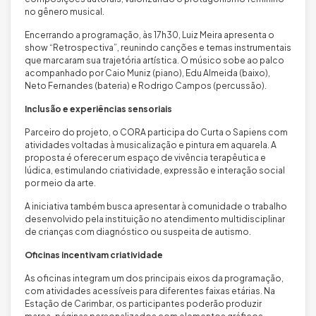
no gênero musical.
Encerrando a programação, às 17h30, Luiz Meira apresenta o
show “Retrospectiva”, reunindo canções e temas instrumentais
que marcaram sua trajetória artística. O músico sobe ao palco
acompanhado por Caio Muniz (piano), Edu Almeida (baixo),
Neto Fernandes (bateria) e Rodrigo Campos (percussão).
Inclusão e experiências sensoriais
Parceiro do projeto, o CORA participa do Curta o Sapiens com
atividades voltadas à musicalização e pintura em aquarela. A
proposta é oferecer um espaço de vivência terapêutica e
lúdica, estimulando criatividade, expressão e interação social
por meio da arte.
A iniciativa também busca apresentar à comunidade o trabalho
desenvolvido pela instituição no atendimento multidisciplinar
de crianças com diagnóstico ou suspeita de autismo.
Oficinas incentivam criatividade
As oficinas integram um dos principais eixos da programação,
com atividades acessíveis para diferentes faixas etárias. Na
Estação de Carimbar, os participantes poderão produzir