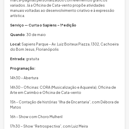
marca-páginas personalizados com elementos gráficos
variados. Já a Oficina de Cata-vento propõe atividades
manuais voltadas ao desenvolvimento criativo e à expressão
artística.
Serviço — Curta o Sapiens – 1ª edição
Quando
: 30 de maio
Local:
Sapiens Parque – Av. Luiz Boiteux Piazza, 1302, Cachoeira
do Bom Jesus, Florianópolis
Entrada:
gratuita
Programação:
14h30 – Abertura
14h30 – Oficinas: CORA (Musicalização e Aquarela), Oficina de
Arte em Carimbo e Oficina de Cata-vento
15h – Contação de histórias “Ilha de Encantaria”, com Débora de
Matos
16h – Show com Choro Mulheril
17h30 – Show “Retrospectiva”, com Luiz Meira